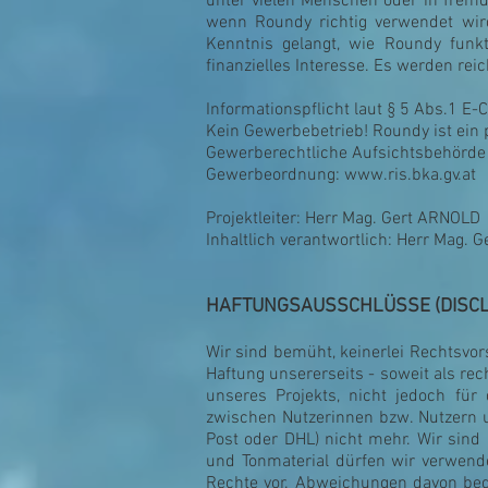
unter vielen Menschen oder in fremd
wenn Roundy richtig verwendet wird 
Kenntnis gelangt, wie Roundy funk
finanzielles Interesse. Es werden re
Informationspflicht laut § 5 Abs.1 E
Kein Gewerbebetrieb! Roundy ist ein 
Gewerberechtliche Aufsichtsbehörde w
Gewerbeordnung:
www.ris.bka.gv.at
Projektleiter: Herr Mag. Gert ARNOLD
Inhaltlich verantwortlich: Herr Mag. 
HAFTUNGSAUSSCHLÜSSE (DISCL
Wir sind bemüht, keinerlei Rechtsvor
Haftung unsererseits - soweit als rec
unseres Projekts, nicht jedoch für 
zwischen Nutzerinnen bzw. Nutzern u
Post oder DHL) nicht mehr. Wir sind 
und Tonmaterial dürfen wir verwend
Rechte vor. Abweichungen davon bed