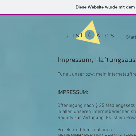
Diese Website wurde mit de
Just 4
Kids
Star
Impressum, Haftungsauss
Für all unser bzw. mein Internetauftr
IMPRESSUM:
Offenlegung nach § 25 Mediengesetz:
In allen unseren Internetbereichen st
Roundy zur Verfügung. Es ist ein Pri
Projekt und Informationen: