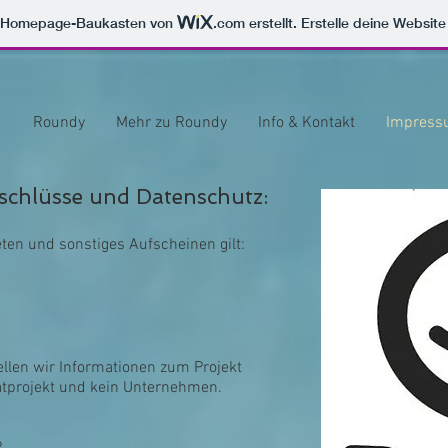
m Homepage-Baukasten von
.com
erstellt. Erstelle deine Websit
t
Roundy
Mehr zu Roundy
Info & Kontakt
Impress
chlüsse und Datenschutz:
eten und sonstiges Aufscheinen gilt:
ellen wir Informationen zum Projekt
vatprojekt und kein Unternehmen.