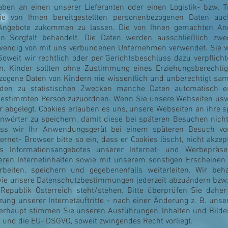
ben an einen unserer Lieferanten oder einen Logistik- bzw. Tr
 die von Ihnen bereitgestellten personenbezogenen Daten a
 Angebote zukommen zu lassen. Die von Ihnen gemachten A
 Sorgfalt behandelt. Die Daten werden ausschließlich zwe
ndig von mit uns verbundenen Unternehmen verwendet. Sie we
Soweit wir rechtlich oder per Gerichtsbeschluss dazu verpflicht
len. Kinder sollten ohne Zustimmung eines Erziehungsberecht
zogene Daten von Kindern nie wissentlich und unberechtigt sa
rden zu statistischen Zwecken manche Daten automatisch erh
estimmten Person zuzuordnen. Wenn Sie unsere Webseiten usw
 abgelegt. Cookies erlauben es uns, unsere Webseiten an ihre 
ennwörter zu speichern, damit diese bei späteren Besuchen nic
ass wir Ihr Anwendungsgerät bei einem späteren Besuch vo
ernet- Browser bitte so ein, dass er Cookies löscht, nicht akzep
s Informationsangebotes unserer Internet- und Werbepräs
en Internetinhalten sowie mit unserem sonstigen Erscheinen 
arbeiten, speichern und gegebenenfalls weiterleiten. Wir b
owie unsere Datenschutzbestimmungen jederzeit abzuändern bzw.
epublik Österreich steht/stehen. Bitte überprüfen Sie daher
ung unserer Internetauftritte - nach einer Änderung z. B. uns
rhaupt stimmen Sie unseren Ausführungen, Inhalten und Bildern
ht und die EU- DSGVO, soweit zwingendes Recht vorliegt.