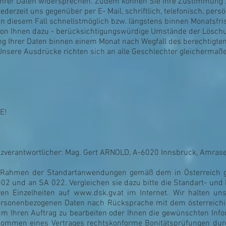
 Ihrer Daten widersprechen. Zudem können Sie Ihre Zustimmung
rzeit uns gegenüber per E- Mail, schriftlich, telefonisch, persö
n diesem Fall schnellstmöglich bzw. längstens binnen Monatsfri
on Ihnen dazu - berücksichtigungswürdige Umstände der Löschu
ung Ihrer Daten binnen einem Monat nach Wegfall des berechtigten
 Unsere Ausdrücke richten sich an alle Geschlechter gleichermaß
E!
tzverantwortlicher: Mag. Gert ARNOLD, A-6020 Innsbruck, Amrase
 Rahmen der Standartanwendungen gemäß dem in Österreich g
2 und an SA 022. Vergleichen sie dazu bitte die Standart- und 
ren Einzelheiten auf
www.dsk.gv.at
im Internet. Wir halten un
rsonenbezogenen Daten nach Rücksprache mit dem österreichi
m Ihren Auftrag zu bearbeiten oder Ihnen die gewünschten Inf
kommen eines Vertrages rechtskonforme Bonitätsprüfungen du