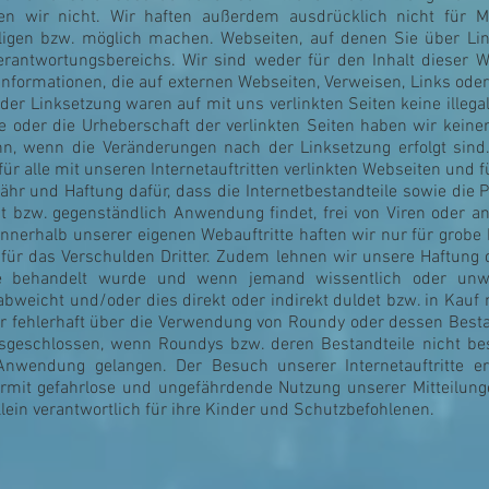
en wir nicht. Wir haften außerdem ausdrücklich nicht für M
igen bzw. möglich machen. Webseiten, auf denen Sie über Lin
rantwortungsbereichs. Wir sind weder für den Inhalt dieser Web
Informationen, die auf externen Webseiten, Verweisen, Links oder
er Linksetzung waren auf mit uns verlinkten Seiten keine illegal
te oder die Urheberschaft der verlinkten Seiten haben wir keiner
, wenn die Veränderungen nach der Linksetzung erfolgt sind. 
 für alle mit unseren Internetauftritten verlinkten Webseiten und 
hr und Haftung dafür, dass die Internetbestandteile sowie die
t bzw. gegenständlich Anwendung findet, frei von Viren oder 
 innerhalb unserer eigenen Webauftritte haften wir nur für grobe 
 für das Verschulden Dritter. Zudem lehnen wir unsere Haftun
wie behandelt wurde und wenn jemand wissentlich oder unw
icht und/oder dies direkt oder indirekt duldet bzw. in Kauf
 fehlerhaft über die Verwendung von Roundy oder dessen Bestan
ausgeschlossen, wenn Roundys bzw. deren Bestandteile nicht
 Anwendung gelangen.
Der Besuch unserer Internetauftritte erfo
ermit gefahrlose und ungefährdende Nutzung unserer Mitteilung
lein verantwortlich für ihre Kinder und Schutzbefohlenen.