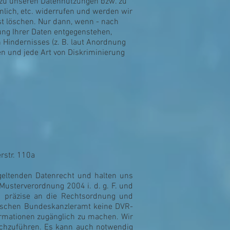
 zu unseren Datennutzungen bzw. zu
nlich, etc. widerrufen und werden wir
st löschen. Nur dann, wenn - nach
ng Ihrer Daten entgegenstehen,
 Hindernisses (z. B. laut Anordnung
en und jede Art von Diskriminierung
rstr. 110a
eltenden Datenrecht und halten uns
Musterverordnung 2004 i. d. g. F. und
s präzise an die Rechtsordnung und
schen Bundeskanzleramt keine DVR-
ormationen zugänglich zu machen. Wir
rchzuführen. Es kann auch notwendig