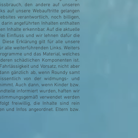
issbrauch, den andere auf unseren
ks auf unsere Webauftritte gelangen
sites verantwortlich, noch billigen,
 darin angeführten Inhalten enthalten
en Inhalte erkennbar. Auf die aktuelle
lei Einfluss und wir lehnen dafür die
Diese Erklärung gilt für alle unsere
für alle weiterführenden Links. Weiters
 Programme und das Material, welches
anderen schädlichen Komponenten ist.
Fahrlässigkeit und Vorsatz, nicht aber
g dann gänzlich ab, wenn Roundy samt
issentlich von der widmungs- und
 nimmt. Auch dann, wenn Kinder bzw.
dteile informiert wurden, haften wir
 bestimmungsgemäß verwendet werden
lgt freiwillig, die Inhalte sind rein
en und Infos angeordnet. Eltern bzw.