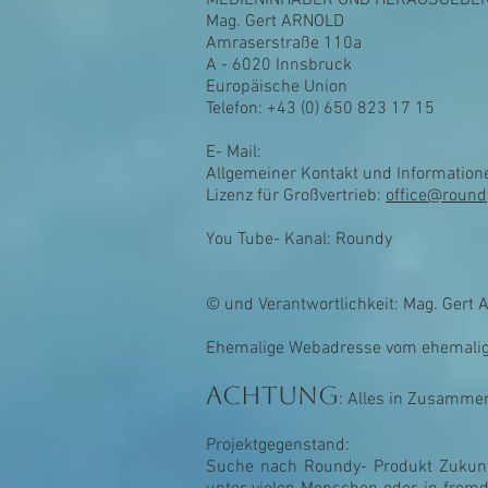
MEDIENINHABER UND HERAUSGEBE
Mag. Gert ARNOLD
Amraserstraße 110a
A - 6020 Innsbruck
Europäische Union
Telefon: +43 (0) 650 823 17 15
E- Mail:
Allgemeiner Kontakt und Information
Lizenz für Großvertrieb:
office@roundy
You Tube- Kanal: Roundy
© und Verantwortlichkeit: Mag. Gert 
Ehemalige Webadresse vom
ehemali
ACHTUNG
: Alles in Zusammen
Projektgegenstand:
Suche nach Roundy- Produkt Zukunft