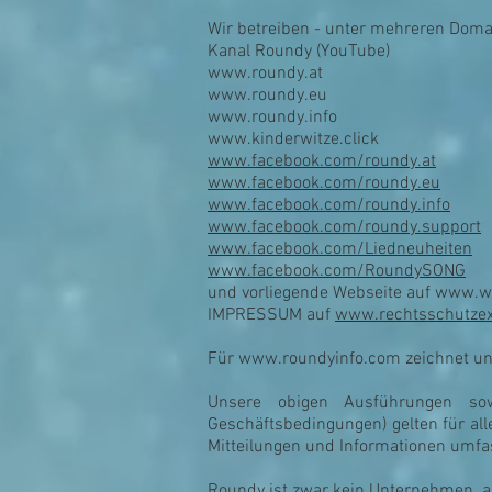
Wir betreiben - unter mehreren Domains
Kanal Roundy (YouTube)
www.roundy.at
www.roundy.eu
www.roundy.info
www.kinderwitze.click
www.facebook.com/roundy.at
www.facebook.com/roundy.eu
www.facebook.com/roundy.info
www.facebook.com/roundy.support
www.facebook.com/Liedneuheiten
www.facebook.com/RoundySONG
und vorliegende Webseite auf
www.w
IMPRESSUM auf
www.rechtsschutzex
Für
www.roundyinfo.com
zeichnet un
Unsere obigen Ausführungen sow
Geschäftsbedingungen) gelten für al
Mitteilungen und Informationen umfa
Roundy ist zwar kein Unternehmen, ab