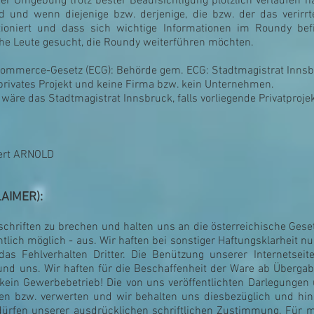
er Umgebung trotz bester Beaufsichtigung plötzlich verlaufen 
und wenn diejenige bzw. derjenige, die bzw. der das verirrte 
tioniert und dass sich wichtige Informationen im Roundy bef
iche Leute gesucht, die Roundy weiterführen möchten.
-Commerce-Gesetz (ECG): Behörde gem. ECG: Stadtmagistrat Innsbr
privates Projekt und keine Firma bzw. kein Unternehmen.
äre das Stadtmagistrat Innsbruck, falls vorliegende Privatproje
Gert ARNOLD
AIMER):
schriften zu brechen und halten uns an die österreichische Geset
htlich möglich - aus. Wir haften bei sonstiger Haftungsklarheit nu
das Fehlverhalten Dritter. Die Benützung unserer Internetseit
nd uns. Wir haften für die Beschaffenheit der Ware ab Übergabe
kein Gewerbebetrieb! Die von uns veröffentlichten Darlegungen 
en bzw. verwerten und wir behalten uns diesbezüglich und hins
ürfen unserer ausdrücklichen schriftlichen Zustimmung. Für 