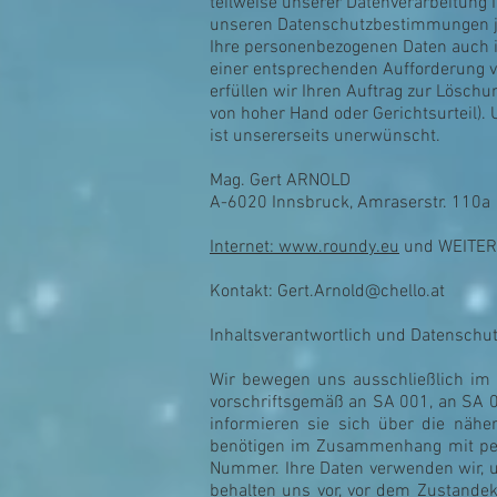
teilweise unserer Datenverarbeitung
unseren Datenschutzbestimmungen jede
Ihre personenbezogenen Daten auch i
einer entsprechenden Aufforderung v
erfüllen wir Ihren Auftrag zur Lösch
von hoher Hand oder Gerichtsurteil).
ist unsererseits unerwünscht.
Mag. Gert ARNOLD
A-6020 Innsbruck, Amraserstr. 110a
Internet: www.roundy.eu
und WEITER
Kontakt:
Gert.Arnold@chello.at
Inhaltsverantwortlich und Datenschu
Wir bewegen uns ausschließlich im
vorschriftsgemäß an SA 001, an SA 00
informieren sie sich über die nähe
benötigen im Zusammenhang mit pe
Nummer. Ihre Daten verwenden wir, u
behalten uns vor, vor dem Zustande