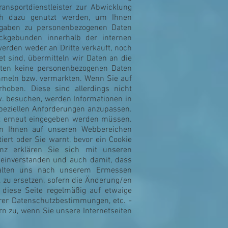
ansportdienstleister zur Abwicklung
uch dazu genutzt werden, um Ihnen
ngaben zu personenbezogenen Daten
ckgebunden innerhalb der internen
rden weder an Dritte verkauft, noch
et sind, übermitteln wir Daten an die
igten keine personenbezogenen Daten
mmeln bzw. vermarkten. Wenn Sie auf
oben. Diese sind allerdings nicht
. besuchen, werden Informationen in
speziellen Anforderungen anzupassen.
ht erneut eingegeben werden müssen.
n Ihnen auf unseren Webbereichen
tiert oder Sie warnt, bevor ein Cookie
enz erklären Sie sich mit unseren
einverstanden und auch damit, dass
ehalten uns nach unserem Ermessen
 zu ersetzen, sofern die Änderung/en
 diese Seite regelmäßig auf etwaige
erer Datenschutzbestimmungen, etc. -
 zu, wenn Sie unsere Internetseiten