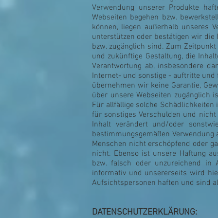
Verwendung unserer Produkte haft
Webseiten begehen bzw. bewerkstell
können, liegen außerhalb unseres Ve
unterstützen oder bestätigen wir die 
bzw. zugänglich sind. Zum Zeitpunkt d
und zukünftige Gestaltung, die Inhal
Verantwortung ab, insbesondere dann
Internet- und sonstige - auftritte und
übernehmen wir keine Garantie, Gewä
über unsere Webseiten zugänglich is
Für allfällige solche Schädlichkeiten
für sonstiges Verschulden und nicht
Inhalt verändert und/oder sonst
bestimmungsgemäßen Verwendung abwe
Menschen nicht erschöpfend oder gar
nicht. Ebenso ist unsere Haftung 
bzw. falsch oder unzureichend in
infor
mativ und unsererseits wird hi
Aufsichtspersonen haften und sind al
DATENSCHUTZERKLÄRUNG: